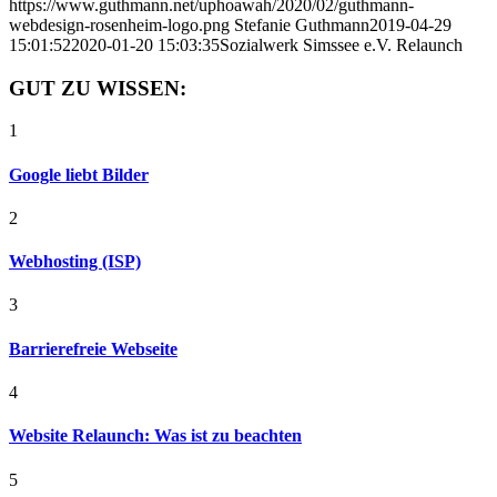
https://www.guthmann.net/uphoawah/2020/02/guthmann-
webdesign-rosenheim-logo.png
Stefanie Guthmann
2019-04-29
15:01:52
2020-01-20 15:03:35
Sozialwerk Simssee e.V. Relaunch
GUT ZU WISSEN:
1
Google liebt Bilder
2
Webhosting (ISP)
3
Barrierefreie Webseite
4
Website Relaunch: Was ist zu beachten
5