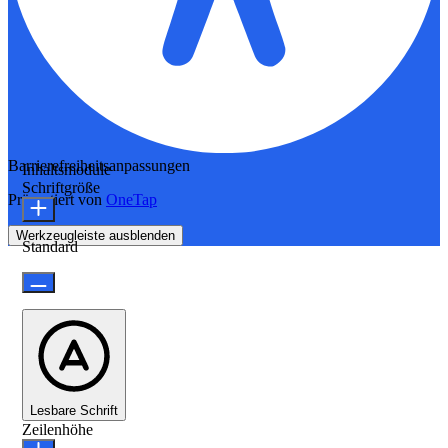
Barrierefreiheitsanpassungen
Inhaltsmodule
Schriftgröße
Präsentiert von
OneTap
Werkzeugleiste ausblenden
Standard
Lesbare Schrift
Zeilenhöhe