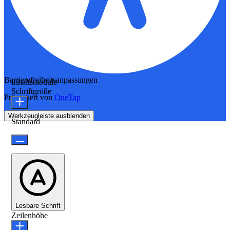
Barrierefreiheitsanpassungen
Inhaltsmodule
Schriftgröße
Präsentiert von
OneTap
Werkzeugleiste ausblenden
Standard
Lesbare Schrift
Zeilenhöhe