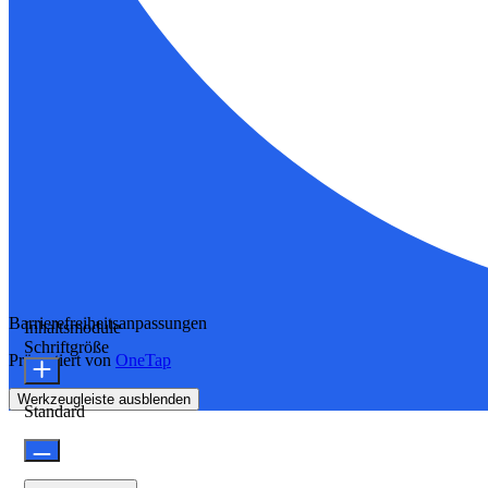
Barrierefreiheitsanpassungen
Inhaltsmodule
Schriftgröße
Präsentiert von
OneTap
Werkzeugleiste ausblenden
Standard