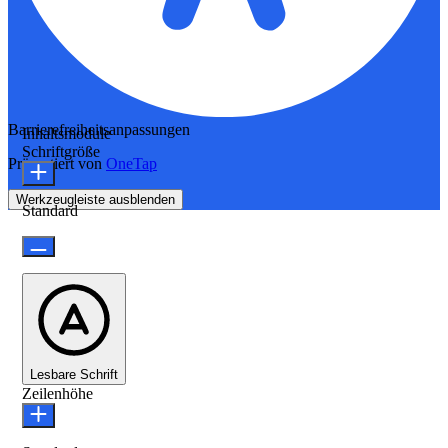
Barrierefreiheitsanpassungen
Inhaltsmodule
Schriftgröße
Präsentiert von
OneTap
Werkzeugleiste ausblenden
Standard
Lesbare Schrift
Zeilenhöhe